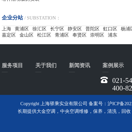
企业分站
/ SUBSTATION：
上海
黄浦区
徐汇区
长宁区
静安区
普陀区
虹口区
杨浦
嘉定区
金山区
松江区
青浦区
奉贤区
崇明区
浦东
服务项目
关于我们
新闻资讯
案例展示
021-5
400-8
Copyright 上海驿乘实业有限公司 备案号：
沪ICP备2023
长期提供大金空调，中央空调维修，保养，清洗，回收